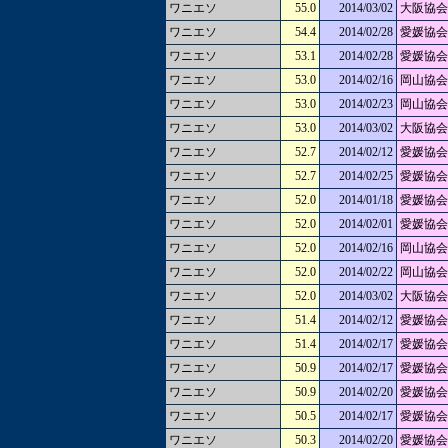
ワニエソ
55.0
2014/03/02
大阪協会
ワニエソ
54.4
2014/02/28
愛媛協会
ワニエソ
53.1
2014/02/28
愛媛協会
ワニエソ
53.0
2014/02/16
岡山協会
ワニエソ
53.0
2014/02/23
岡山協会
ワニエソ
53.0
2014/03/02
大阪協会
ワニエソ
52.7
2014/02/12
愛媛協会
ワニエソ
52.7
2014/02/25
愛媛協会
ワニエソ
52.0
2014/01/18
愛媛協会
ワニエソ
52.0
2014/02/01
愛媛協会
ワニエソ
52.0
2014/02/16
岡山協会
ワニエソ
52.0
2014/02/22
岡山協会
ワニエソ
52.0
2014/03/02
大阪協会
ワニエソ
51.4
2014/02/12
愛媛協会
ワニエソ
51.4
2014/02/17
愛媛協会
ワニエソ
50.9
2014/02/17
愛媛協会
ワニエソ
50.9
2014/02/20
愛媛協会
ワニエソ
50.5
2014/02/17
愛媛協会
ワニエソ
50.3
2014/02/20
愛媛協会